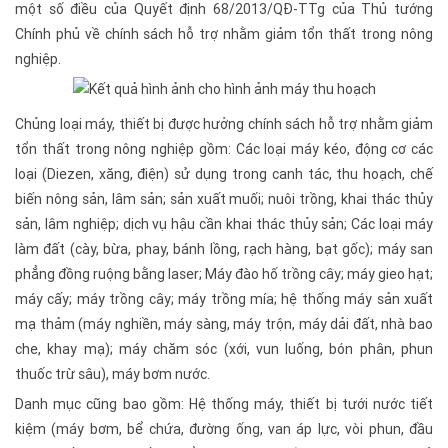
một số điều của Quyết định 68/2013/QĐ-TTg của Thủ tướng
Chính phủ về chính sách hỗ trợ nhằm giảm tổn thất trong nông
nghiệp.
Chủng loại máy, thiết bị được hưởng chính sách hỗ trợ nhằm giảm
tổn thất trong nông nghiệp gồm: Các loại máy kéo, động cơ các
loại (Diezen, xăng, điện) sử dụng trong canh tác, thu hoạch, chế
biến nông sản, lâm sản; sản xuất muối; nuôi trồng, khai thác thủy
sản, lâm nghiệp; dịch vụ hậu cần khai thác thủy sản; Các loại máy
làm đất (cày, bừa, phay, bánh lồng, rạch hàng, bạt gốc); máy san
phẳng đồng ruộng bằng laser; Máy đào hố trồng cây; máy gieo hạt;
máy cấy; máy trồng cây; máy trồng mía; hệ thống máy sản xuất
mạ thảm (máy nghiền, máy sàng, máy trộn, máy dải đất, nhà bao
che, khay mạ); máy chăm sóc (xới, vun luống, bón phân, phun
thuốc trừ sâu), máy bơm nước.
Danh mục cũng bao gồm: Hệ thống máy, thiết bị tưới nước tiết
kiệm (máy bơm, bể chứa, đường ống, van áp lực, vòi phun, đầu