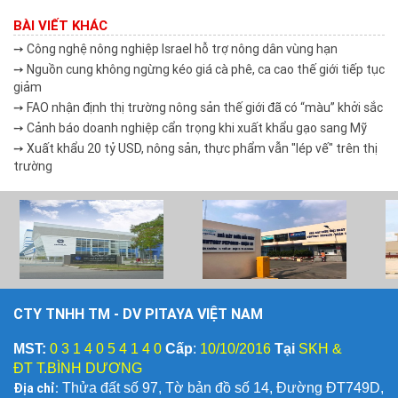
BÀI VIẾT KHÁC
➙ Công nghệ nông nghiệp Israel hỗ trợ nông dân vùng hạn
➙ Nguồn cung không ngừng kéo giá cà phê, ca cao thế giới tiếp tục
giảm
➙ FAO nhận định thị trường nông sản thế giới đã có “màu” khởi sắc
➙ Cảnh báo doanh nghiệp cẩn trọng khi xuất khẩu gạo sang Mỹ
➙ Xuất khẩu 20 tỷ USD, nông sản, thực phẩm vẫn "lép vế" trên thị
trường
CTY TNHH TM - DV PITAYA VIỆT NAM
MST:
0 3 1 4 0 5 4 1 4 0
Cấp
:
10/10/2016
Tại
SKH &
ĐT T.BÌNH DƯƠNG
Địa chỉ:
Thửa đất số 97, Tờ bản đồ số 14, Đường ĐT749D,