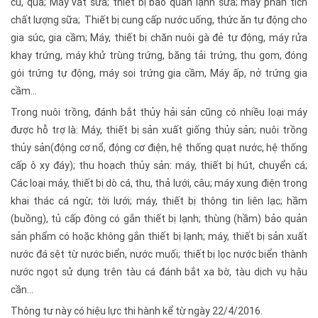
củ, quả; Máy vắt sữa; thiết bị bảo quản lạnh sữa; máy phân tích
chất lượng sữa; Thiết bị cung cấp nước uống, thức ăn tự động cho
gia súc, gia cầm; Máy, thiết bị chăn nuôi gà đẻ tự động, máy rửa
khay trứng, máy khử trùng trứng, băng tải trứng, thu gom, đóng
gói trứng tự động, máy soi trứng gia cầm, Máy ấp, nở trứng gia
cầm…
Trong nuôi trồng, đánh bắt thủy hải sản cũng có nhiều loại máy
được hỗ trợ là: Máy, thiết bị sản xuất giống thủy sản; nuôi trồng
thủy sản(động cơ nổ, động cơ điện, hệ thống quạt nước, hệ thống
cấp ô xy đáy); thu hoạch thủy sản: máy, thiết bị hút, chuyển cá;
Các loại máy, thiết bị dò cá, thu, thả lưới, câu; máy xung điện trong
khai thác cá ngừ; tời lưới; máy, thiết bị thông tin liên lạc; hầm
(buồng), tủ cấp đông có gắn thiết bị lạnh; thùng (hầm) bảo quản
sản phẩm có hoặc không gắn thiết bị lạnh; máy, thiết bị sản xuất
nước đá sệt từ nước biển, nước muối; thiết bị lọc nước biển thành
nước ngọt sử dụng trên tàu cá đánh bắt xa bờ, tàu dịch vụ hậu
cần…
Thông tư này có hiệu lực thi hành kể từ ngày 22/4/2016.