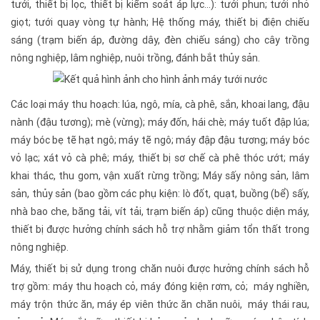
tưới, thiết bị lọc, thiết bị kiểm soát áp lực…): tưới phun; tưới nhỏ
giọt; tưới quay vòng tự hành; Hệ thống máy, thiết bị điện chiếu
sáng (trạm biến áp, đường dây, đèn chiếu sáng) cho cây trồng
nông nghiệp, lâm nghiệp, nuôi trồng, đánh bắt thủy sản.
Các loại máy thu hoạch: lúa, ngô, mía, cà phê, sắn, khoai lang, đậu
nành (đậu tương); mè (vừng); máy đốn, hái chè; máy tuốt đập lúa;
máy bóc bẹ tẽ hạt ngô; máy tẽ ngô; máy đập đậu tương; máy bóc
vỏ lạc; xát vỏ cà phê; máy, thiết bị sơ chế cà phê thóc ướt; máy
khai thác, thu gom, vận xuất rừng trồng; Máy sấy nông sản, lâm
sản, thủy sản (bao gồm các phụ kiện: lò đốt, quạt, buồng (bể) sấy,
nhà bao che, băng tải, vít tải, trạm biến áp) cũng thuộc diện máy,
thiết bị được hưởng chính sách hỗ trợ nhằm giảm tổn thất trong
nông nghiệp.
Máy, thiết bị sử dụng trong chăn nuôi được hưởng chính sách hỗ
trợ gồm: máy thu hoạch cỏ, máy đóng kiện rơm, cỏ; máy nghiền,
máy trộn thức ăn, máy ép viên thức ăn chăn nuôi, máy thái rau,