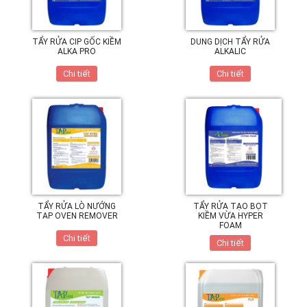
TẨY RỬA CIP GỐC KIỀM
DUNG DỊCH TẨY RỬA
ALKA PRO
ALKALIC
Chi tiết
Chi tiết
TẨY RỬA LÒ NƯỚNG
TẨY RỬA TẠO BỌT
TAP OVEN REMOVER
KIỀM VỪA HYPER
FOAM
Chi tiết
Chi tiết