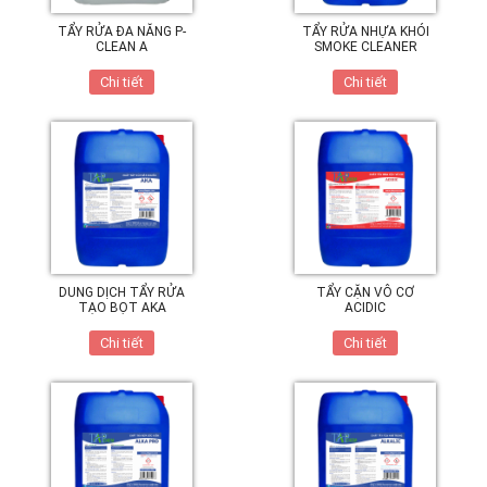
TẨY RỬA ĐA NĂNG P-
TẨY RỬA NHỰA KHÓI
CLEAN A
SMOKE CLEANER
Chi tiết
Chi tiết
DUNG DỊCH TẨY RỬA
TẨY CẶN VÔ CƠ
TẠO BỌT AKA
ACIDIC
Chi tiết
Chi tiết