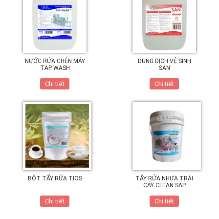
NƯỚC RỬA CHÉN MÁY
DUNG DỊCH VỆ SINH
TAP WASH
SAN
Chi tiết
Chi tiết
BỘT TẨY RỬA TIOS
TẨY RỬA NHỰA TRÁI
CÂY CLEAN SAP
Chi tiết
Chi tiết