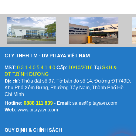
CTY TNHH TM - DV PITAYA VIỆT NAM
MST:
0 3 1 4 0 5 4 1 4 0
Cấp
:
10/10/2016
Tại
SKH &
ĐT T.BÌNH DƯƠNG
Địa chỉ:
Thửa đất số 97, Tờ bản đồ số 14, Đường ĐT749D,
Khu Phố Xóm Bưng, Phường Tây Nam, Thành Phố Hồ
Chí Minh
Hotline:
0888 111 839
-
Email:
sales@pitayavn.com
Web:
www.pitayavn.com
QUY ĐỊNH & CHÍNH SÁCH