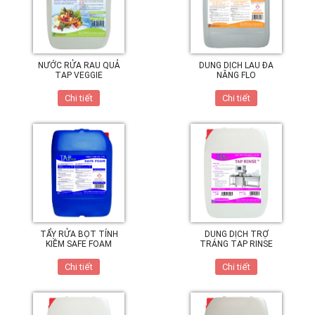
NƯỚC RỬA RAU QUẢ
DUNG DỊCH LAU ĐA
TAP VEGGIE
NĂNG FLO
Chi tiết
Chi tiết
TẨY RỬA BỌT TÍNH
DUNG DỊCH TRỢ
KIỀM SAFE FOAM
TRÁNG TAP RINSE
Chi tiết
Chi tiết