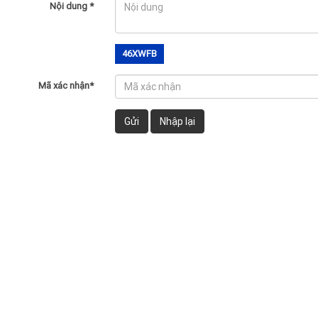
Nội dung
*
46XWFB
Mã xác nhận
*
Gửi
Nhập lại