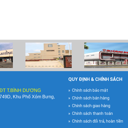
QUY ĐỊNH & CHÍNH SÁCH
» Chính sách bảo mật
 ĐT T.BÌNH DƯƠNG
T749D, Khu Phố Xóm Bưng,
» Chính sách bán hàng
» Chính sách giao hàng
» Chính sách thanh toán
» Chính sách đổi trả, hoàn tiền