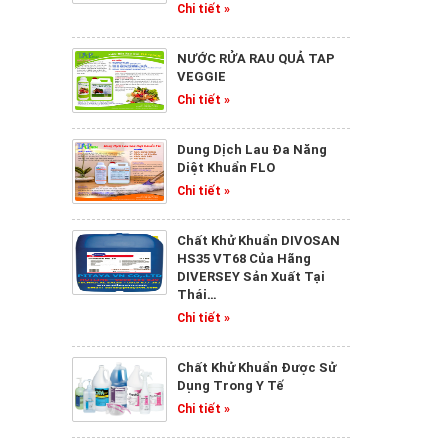
DUNG DỊCH VỆ SINH SAN
Chi tiết »
Chi tiết »
NƯỚC RỬA RAU QUẢ TAP
VEGGIE
Chi tiết »
SÁT KHUẨN KHỬ MÙI
SAN
Dung Dịch Lau Đa Năng
Diệt Khuẩn FLO
Chi tiết »
Chi tiết »
Chất Khử Khuẩn DIVOSAN
LAU ĐA NĂNG DIỆT
HS35 VT68 Của Hãng
KHUẨN FLO
DIVERSEY Sản Xuất Tại
Chi tiết »
Thái…
Chi tiết »
Chất Khử Khuẩn Được Sử
TẨY RỬA NHỰA KHÓI
Dụng Trong Y Tế
SMOKE CLEANER
Chi tiết »
Chi tiết »