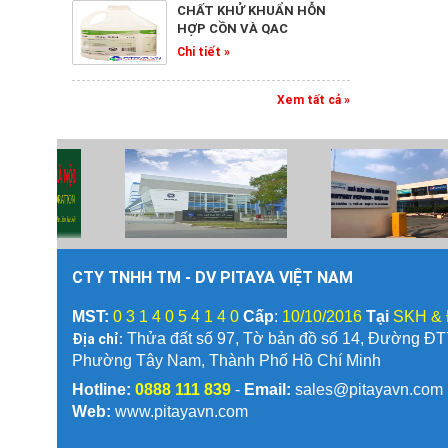
CHẤT KHỬ KHUẨN HỖN
HỢP CỒN VÀ QAC
TẨY RỬA LÒ NƯỚNG
Chi tiết »
TAP OVEN REMOVER
Chi tiết »
Xem tất cả »
BỘ PHA LOÃNG HÓA
CHẤT
Chi tiết »
CTY TNHH TM - DV PITAYA VIỆT NAM
MÁY TẠO BỌT KHÍ NÉN
DI ĐỘNG - FOAM UNIT
MST:
0 3 1 4 0 5 4 1 4 0
Cấp
:
10/10/2016
Tại
SKH &
Chi tiết »
Địa chỉ:
Thửa đất số 97, Tờ bản đồ số 14, Đường Đ
Phường Tây Nam, Thành Phố Hồ Chí Minh
Hotline:
0888 111 839
-
Email:
sales@pitayavn.com
DUNG DỊCH RỬA RAU
Web:
www.pitayavn.com
QUẢ TAP VEGGIE