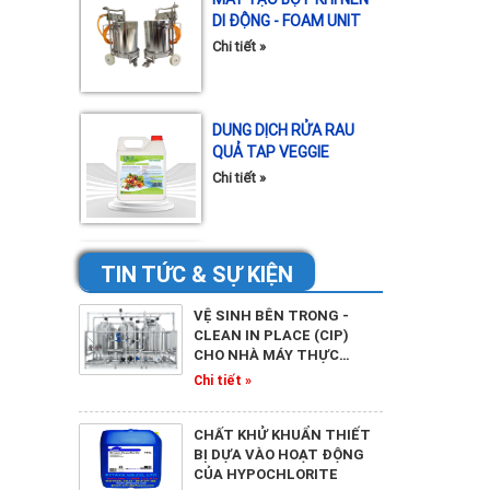
Chi tiết »
DUNG DỊCH RỬA RAU
QUẢ TAP VEGGIE
Chi tiết »
NƯỚC RỬA RAU QUẢ
TAP VEGGIE
TIN TỨC & SỰ KIỆN
Chi tiết »
VỆ SINH BÊN TRONG -
CLEAN IN PLACE (CIP)
CHO NHÀ MÁY THỰC…
TẨY RỬA ĐA NĂNG P-
Chi tiết »
CLEAN A
Chi tiết »
CHẤT KHỬ KHUẨN THIẾT
BỊ DỰA VÀO HOẠT ĐỘNG
CỦA HYPOCHLORITE