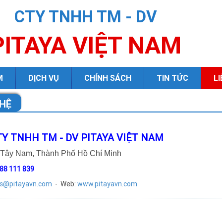
CTY TNHH TM - DV
PITAYA VIỆT NAM
M
DỊCH VỤ
CHÍNH SÁCH
TIN TỨC
LI
 HỆ
Y TNHH TM - DV PITAYA VIỆT NAM
ây Nam, Thành Phố Hồ Chí Minh
88 111 839
es@pitayavn.com
- Web:
www.pitayavn.com