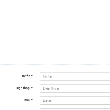
Họ tên
*
Điện thoại
*
Email
*