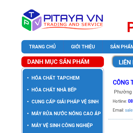
TRANG CHỦ
GIỚI THIỆU
SẢN PHẨ
DANH MỤC SẢN PHẨM
LIÊN
•
HÓA CHẤT TAPCHEM
CÔNG T
•
HÓA CHẤT NHÀ BẾP
Phường T
•
CUNG CẤP GIẢI PHÁP VỆ SINH
Hotline:
08
Email:
sal
•
MÁY RỬA NƯỚC NÓNG CAO ÁP
•
MÁY VỆ SINH CÔNG NGHIỆP