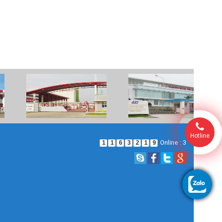
Hotline
Online : 3
1
1
6
3
2
1
9