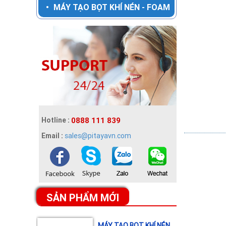
•
MÁY TẠO BỌT KHÍ NÉN - FOAM
TẨY RỬA NHỰA KHÓI
SMOKE CLEANER
Chi tiết »
TẨY RỬA LÒ NƯỚNG
TAP OVEN REMOVER
Chi tiết »
Hotline :
0888 111 839
Email :
sales@pitayavn.com
BỘ PHA LOÃNG HÓA
CHẤT
Chi tiết »
SẢN PHẨM MỚI
MÁY TẠO BỌT KHÍ NÉN
DI ĐỘNG - FOAM UNIT