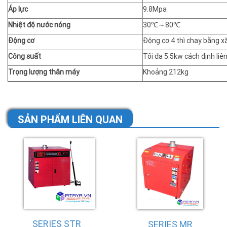
Áp lực
9.8Mpa
Nhiệt độ nước nóng
30℃～80℃
Động cơ
Động cơ 4 thì chạy bằng xă
Công suất
Tối đa 5.5kw cách định liê
Trọng lượng thân máy
Khoảng 212kg
SẢN PHẨM LIÊN QUAN
SERIES STR
SERIES MR