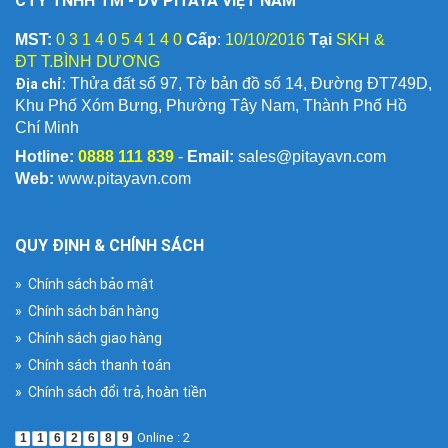
CTY TNHH TM - DV PITAYA VIỆT NAM
MST:
0 3 1 4 0 5 4 1 4 0
Cấp
:
10/10/2016
Tại
SKH &
ĐT T.BÌNH DƯƠNG
Địa chỉ:
Thửa đất số 97, Tờ bản đồ số 14, Đường ĐT749D,
Khu Phố Xóm Bưng, Phường Tây Nam, Thành Phố Hồ
Chí Minh
Hotline:
0888 111 839
-
Email:
sales@pitayavn.com
Web:
www.pitayavn.com
QUY ĐỊNH & CHÍNH SÁCH
» Chính sách bảo mật
» Chính sách bán hàng
» Chính sách giao hàng
» Chính sách thanh toán
» Chính sách đổi trả, hoàn tiền
Online : 2
1
1
6
2
6
8
9