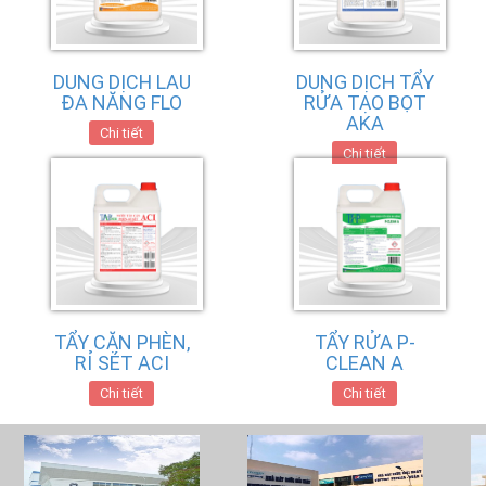
DUNG DỊCH LAU
DUNG DỊCH TẨY
ĐA NĂNG FLO
RỬA TẠO BỌT
AKA
Chi tiết
Chi tiết
TẨY CẶN PHÈN,
TẨY RỬA P-
RỈ SÉT ACI
CLEAN A
Chi tiết
Chi tiết