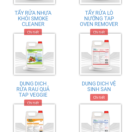
TẨY RỬA NHỰA
TẨY RỬA LÒ
KHÓI SMOKE
NƯỚNG TAP
CLEANER
OVEN REMOVER
Chi tiết
Chi tiết
DUNG DỊCH
DUNG DỊCH VỆ
RỬA RAU QUẢ
SINH SAN
TAP VEGGIE
Chi tiết
Chi tiết