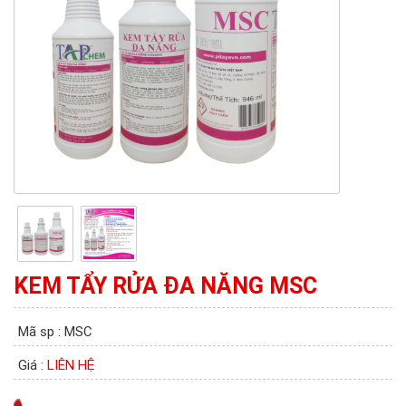
KEM TẨY RỬA ĐA NĂNG MSC
Mã sp : MSC
Giá :
LIÊN HỆ