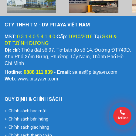
CTY TNHH TM - DV PITAYA VIỆT NAM
MST:
0 3 1 4 0 5 4 1 4 0
Cấp
:
10/10/2016
Tại
SKH &
ĐT T.BÌNH DƯƠNG
Địa chỉ:
Thửa đất số 97, Tờ bản đồ số 14, Đường ĐT749D,
Khu Phố Xóm Bưng, Phường Tây Nam, Thành Phố Hồ
Chí Minh
Hotline:
0888 111 839
-
Email:
sales@pitayavn.com
Web:
www.pitayavn.com
QUY ĐỊNH & CHÍNH SÁCH
» Chính sách bảo mật
Hotline
» Chính sách bán hàng
» Chính sách giao hàng
» Chính sách thanh toán