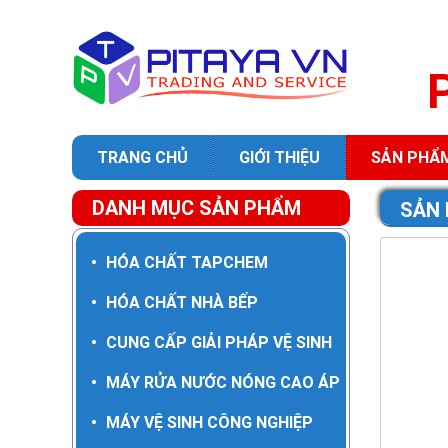
TRANG CHỦ
GIỚI THIỆU
SẢN PHẨ
DANH MỤC SẢN PHẨM
SẢN
•
HÓA CHẤT TAPCHEM
•
HÓA CHẤT NHÀ BẾP
•
CUNG CẤP GIẢI PHÁP VỆ SINH
•
MÁY RỬA NƯỚC NÓNG CAO ÁP
•
MÁY VỆ SINH CÔNG NGHIỆP