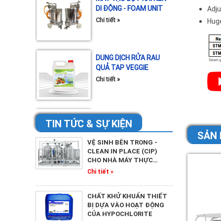
Chi tiết »
Adju
Huge
DUNG DỊCH RỬA RAU
QUẢ TAP VEGGIE
Chi tiết »
NƯỚC RỬA RAU QUẢ
TAP VEGGIE
TIN TỨC & SỰ KIỆN
Chi tiết »
SẢN 
VỆ SINH BÊN TRONG -
CLEAN IN PLACE (CIP)
CHO NHÀ MÁY THỰC…
TẨY RỬA ĐA NĂNG P-
Chi tiết »
CLEAN A
Chi tiết »
CHẤT KHỬ KHUẨN THIẾT
BỊ DỰA VÀO HOẠT ĐỘNG
CỦA HYPOCHLORITE