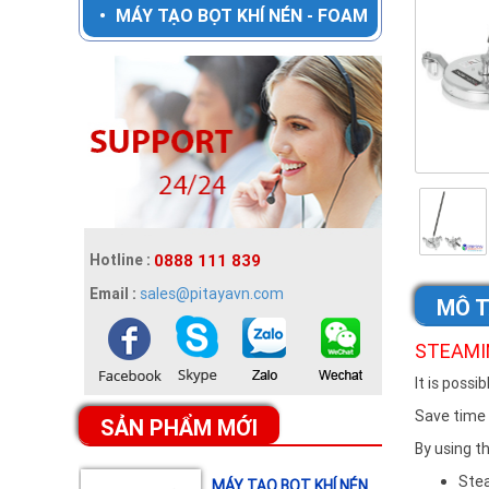
•
MÁY TẠO BỌT KHÍ NÉN - FOAM
TẨY RỬA NHỰA KHÓI
SMOKE CLEANER
Chi tiết »
TẨY RỬA LÒ NƯỚNG
TAP OVEN REMOVER
Chi tiết »
Hotline :
0888 111 839
Email :
sales@pitayavn.com
MÔ 
BỘ PHA LOÃNG HÓA
CHẤT
STEAMI
Chi tiết »
It is possi
Save time 
SẢN PHẨM MỚI
By using th
MÁY TẠO BỌT KHÍ NÉN
DI ĐỘNG - FOAM UNIT
Stea