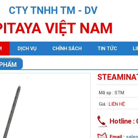
CTY TNHH TM - DV
PITAYA VIỆT NAM
M
DỊCH VỤ
CHÍNH SÁCH
TIN TỨC
LI
 PHẨM
STEAMINA
Mã sp : STM
Giá :
LIÊN HỆ
Hotline :
Email :
sale