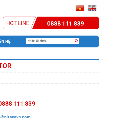
0888 111 839
ÊN HỆ
TOR
0888 111 839
s@pitayavn.com