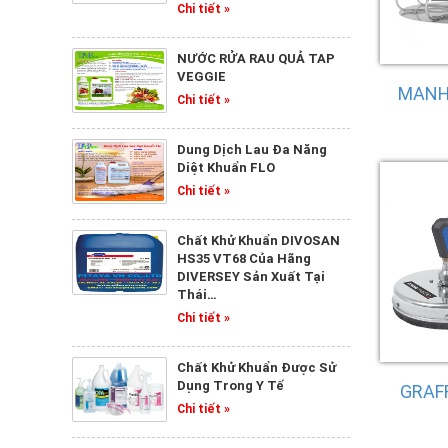
DUNG DỊCH VỆ SINH SAN
Chi tiết »
Chi tiết »
NƯỚC RỬA RAU QUẢ TAP
VEGGIE
MANH
Chi tiết »
SÁT KHUẨN KHỬ MÙI
SAN
Dung Dịch Lau Đa Năng
Chi tiết »
Diệt Khuẩn FLO
Chi tiết »
Chất Khử Khuẩn DIVOSAN
LAU ĐA NĂNG DIỆT
HS35 VT68 Của Hãng
KHUẨN FLO
DIVERSEY Sản Xuất Tại
Chi tiết »
Thái…
Chi tiết »
Chất Khử Khuẩn Được Sử
TẨY RỬA NHỰA KHÓI
Dụng Trong Y Tế
GRAF
SMOKE CLEANER
Chi tiết »
Chi tiết »