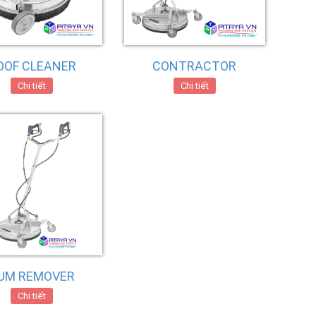
OOF CLEANER
CONTRACTOR
Chi tiết
Chi tiết
UM REMOVER
Chi tiết