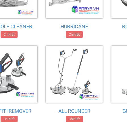
OLE CLEANER
HURRICANE
R
Chi tiết
Chi tiết
FITI REMOVER
ALL ROUNDER
G
Chi tiết
Chi tiết