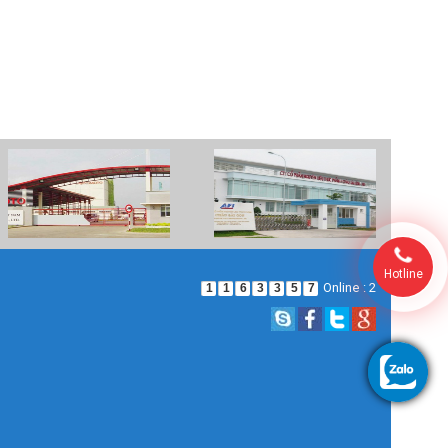
Hotline
Online : 2
1
1
6
3
3
5
7