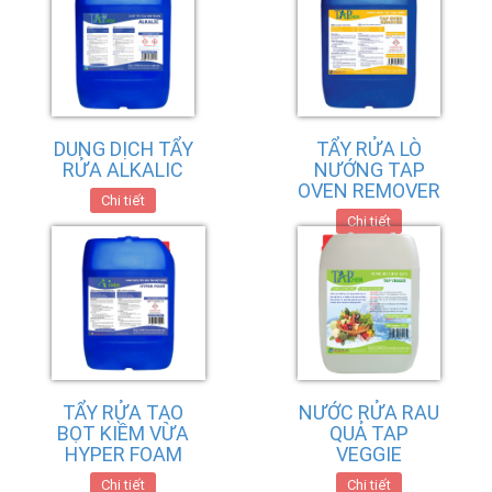
DUNG DỊCH TẨY
TẨY RỬA LÒ
RỬA ALKALIC
NƯỚNG TAP
OVEN REMOVER
Chi tiết
Chi tiết
TẨY RỬA TẠO
NƯỚC RỬA RAU
BỌT KIỀM VỪA
QUẢ TAP
HYPER FOAM
VEGGIE
Chi tiết
Chi tiết