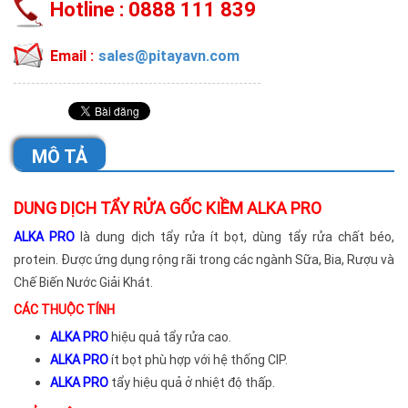
Hotline :
0888 111 839
Email :
sales@pitayavn.com
MÔ TẢ
DUNG DỊCH TẨY RỬA GỐC KIỀM ALKA PRO
ALKA PRO
là dung dịch tẩy rửa ít bọt, dùng tẩy rửa chất béo,
protein. Được ứng dụng rộng rãi trong các ngành Sữa, Bia, Rượu và
Chế Biến Nước Giải Khát.
CÁC THUỘC TÍNH
ALKA PRO
hiệu quả tẩy rửa cao.
ALKA PRO
ít bọt phù hợp với hệ thống CIP.
ALKA PRO
tẩy hiệu quả ở nhiệt độ thấp.