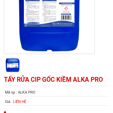
TẨY RỬA CIP GỐC KIỀM ALKA PRO
Mã sp : ALKA PRO
Giá :
LIÊN HỆ