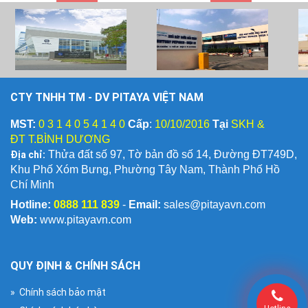
CTY TNHH TM - DV PITAYA VIỆT NAM
MST:
0 3 1 4 0 5 4 1 4 0
Cấp
:
10/10/2016
Tại
SKH &
ĐT T.BÌNH DƯƠNG
Địa chỉ:
Thửa đất số 97, Tờ bản đồ số 14, Đường ĐT749D,
Khu Phố Xóm Bưng, Phường Tây Nam, Thành Phố Hồ
Chí Minh
Hotline:
0888 111 839
-
Email:
sales@pitayavn.com
Web:
www.pitayavn.com
QUY ĐỊNH & CHÍNH SÁCH
» Chính sách bảo mật