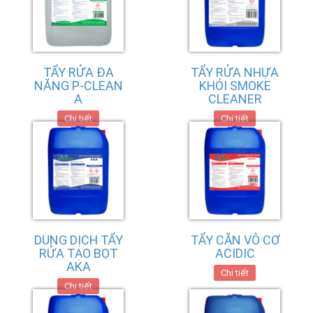
TẨY RỬA ĐA
TẨY RỬA NHỰA
NĂNG P-CLEAN
KHÓI SMOKE
A
CLEANER
Chi tiết
Chi tiết
DUNG DỊCH TẨY
TẨY CẶN VÔ CƠ
RỬA TẠO BỌT
ACIDIC
AKA
Chi tiết
Chi tiết